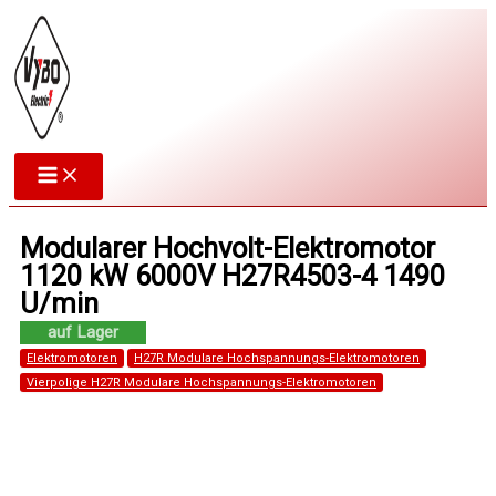
Zum
Inhalt
springen
Modularer Hochvolt-Elektromotor
1120 kW 6000V H27R4503-4 1490
U/min
Elektromotoren
H27R Modulare Hochspannungs-Elektromotoren
Vierpolige H27R Modulare Hochspannungs-Elektromotoren