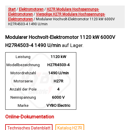
Start
/
Elektromotoren
/
H27R Modulare Hochspannungs-
Elektromotoren
/
Vierpolige H27R Modulare Hochspannungs-
Elektromotoren
/ Modularer Hochvolt-Elektromotor 1120 kW 6000V
H27R4503-4 1490 U/min
Modularer Hochvolt-Elektromotor 1120 kW 6000V
H27R4503-4 1490 U/min
auf Lager.
Leistung
1120 kW
Modellbezeichnung
H27R4503-4
Motordrehzahl
1490 U/min
Motorserie
H27R
Anzahl der Pole
4
Nennspannung
6000 V
Marke
VYBO Electric
Online-Dokumentation
Technisches Datenblatt
Katalog H27R