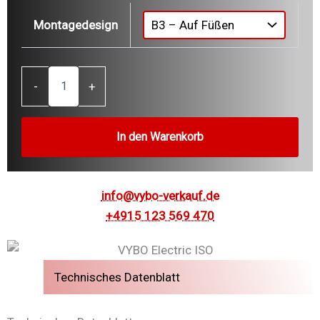
Montagedesign
0,75
-
+
kW
Dreiphasen-
Elektromotor
3AL80M1-
In den Warenkorb
2
(400
V,
2890
info@vybo-verkauf.de
U/min,
+4915 123 569 470
IE3)
Menge
Technisches Datenblatt