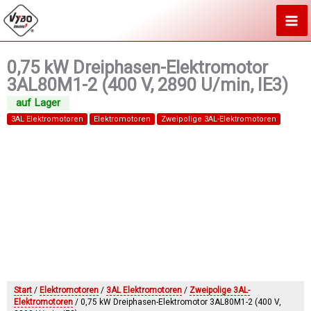
Zum
Inhalt
springen
0,75 kW Dreiphasen-Elektromotor
3AL80M1-2 (400 V, 2890 U/min, IE3)
3AL Elektromotoren
Elektromotoren
Zweipolige 3AL-Elektromotoren
Start
/
Elektromotoren
/
3AL Elektromotoren
/
Zweipolige 3AL-
Elektromotoren
/ 0,75 kW Dreiphasen-Elektromotor 3AL80M1-2 (400 V,