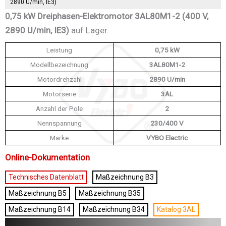
2890 U/min, IE3)
0,75 kW Dreiphasen-Elektromotor 3AL80M1-2 (400 V,
2890 U/min, IE3)
auf Lager.
Leistung
0,75 kW
Modellbezeichnung
3AL80M1-2
Motordrehzahl
2890 U/min
Motorserie
3AL
Anzahl der Pole
2
Nennspannung
230/400 V
Marke
VYBO Electric
Online-Dokumentation
Technisches Datenblatt
Maßzeichnung B3
Maßzeichnung B5
Maßzeichnung B35
Maßzeichnung B14
Maßzeichnung B34
Katalog 3AL