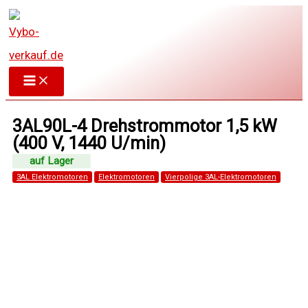
Zum
Inhalt
springen
3AL90L-4 Drehstrommotor 1,5 kW
(400 V, 1440 U/min)
3AL Elektromotoren
Elektromotoren
Vierpolige 3AL-Elektromotoren