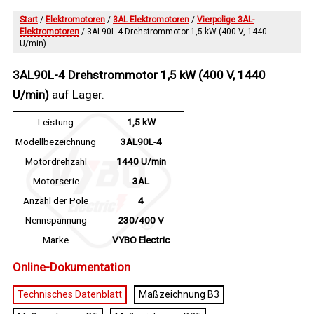
Start
/
Elektromotoren
/
3AL Elektromotoren
/
Vierpolige 3AL-
Elektromotoren
/ 3AL90L-4 Drehstrommotor 1,5 kW (400 V, 1440
U/min)
3AL90L-4 Drehstrommotor 1,5 kW (400 V, 1440
U/min)
auf Lager.
Leistung
1,5 kW
Modellbezeichnung
3AL90L-4
Motordrehzahl
1440 U/min
Motorserie
3AL
Anzahl der Pole
4
Nennspannung
230/400 V
Marke
VYBO Electric
Online-Dokumentation
Technisches Datenblatt
Maßzeichnung B3