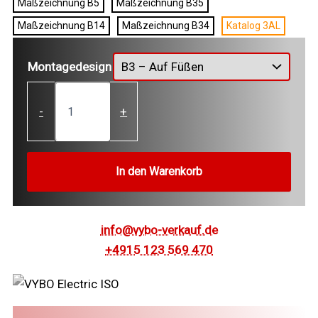
Maßzeichnung B5
Maßzeichnung B35
Maßzeichnung B14
Maßzeichnung B34
Katalog 3AL
Montagedesign
3AL90L-
4
-
+
Drehstrommotor
1,5
kW
(400
In den Warenkorb
V,
1440
U/min)
Menge
info@vybo-verkauf.de
+4915 123 569 470