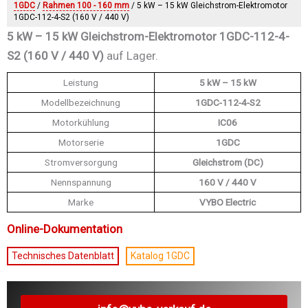
1GDC
/
Rahmen 100 - 160 mm
/ 5 kW – 15 kW Gleichstrom-Elektromotor
1GDC-112-4-S2 (160 V / 440 V)
5 kW – 15 kW Gleichstrom-Elektromotor 1GDC-112-4-
S2 (160 V / 440 V)
auf Lager.
Leistung
5 kW – 15 kW
Modellbezeichnung
1GDC-112-4-S2
Motorkühlung
IC06
Motorserie
1GDC
Stromversorgung
Gleichstrom (DC)
Nennspannung
160 V / 440 V
Marke
VYBO Electric
Online-Dokumentation
Technisches Datenblatt
Katalog 1GDC