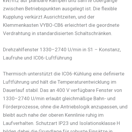
kW/m2 auf planbare Rampen und sanfte Übergänge
zwischen Betriebspunkten ausgelegt ist. Die flexible
Kupplung verkürzt Ausrichtzeiten, und der
Klemmenkasten VYBO-CB6 erleichtert die geordnete
Verdrahtung in standardisierten Schaltschränken.
Drehzahlfenster 1330–2740 U/min in S1 – Konstanz,
Laufruhe und IC06-Luftführung
Thermisch unterstützt die IC06-Kühlung eine definierte
Luftführung und hält die Temperaturentwicklung im
Dauerlauf stabil. Das an 400 V verfügbare Fenster von
1330–2740 U/min erlaubt gleichmäßige Bahn- und
Förderprozesse, ohne die Antriebslogik anzupassen, und
bleibt auch nahe der oberen Kennlinie ruhig im
Laufverhalten. Schutzart IP23 und Isolationsklasse H
bilden dabei die Grundlage für robuste Einsätze in