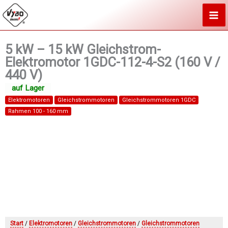
Zum
Inhalt
springen
5 kW – 15 kW Gleichstrom-
Elektromotor 1GDC-112-4-S2 (160 V /
440 V)
Elektromotoren
Gleichstrommotoren
Gleichstrommotoren 1GDC
Rahmen 100 - 160 mm
Start
/
Elektromotoren
/
Gleichstrommotoren
/
Gleichstrommotoren